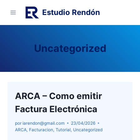
Skip
Estudio Rendón
to
content
Uncategorized
ARCA – Como emitir
Factura Electrónica
por
iarendon@gmail.com
23/04/2026
ARCA
,
Facturacion
,
Tutorial
,
Uncategorized